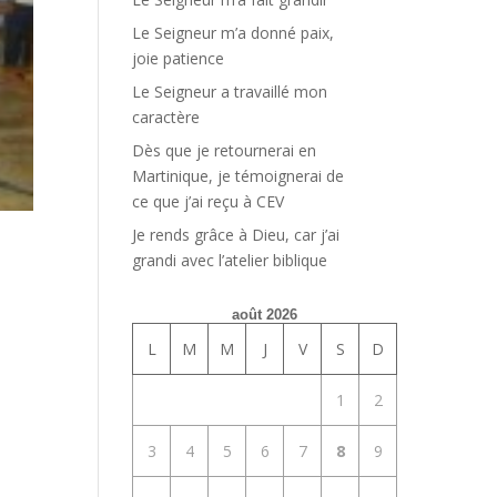
Le Seigneur m’a donné paix,
joie patience
Le Seigneur a travaillé mon
caractère
Dès que je retournerai en
Martinique, je témoignerai de
ce que j’ai reçu à CEV
Je rends grâce à Dieu, car j’ai
grandi avec l’atelier biblique
août 2026
L
M
M
J
V
S
D
1
2
3
4
5
6
7
8
9