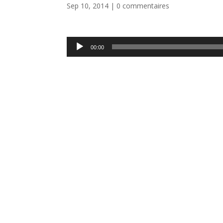
Sep 10, 2014
|
0 commentaires
Lecteur
00:00
audio