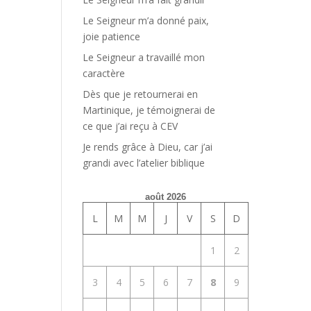
Le Seigneur m’a donné paix,
joie patience
Le Seigneur a travaillé mon
caractère
Dès que je retournerai en
Martinique, je témoignerai de
ce que j’ai reçu à CEV
Je rends grâce à Dieu, car j’ai
grandi avec l’atelier biblique
août 2026
L
M
M
J
V
S
D
1
2
3
4
5
6
7
8
9