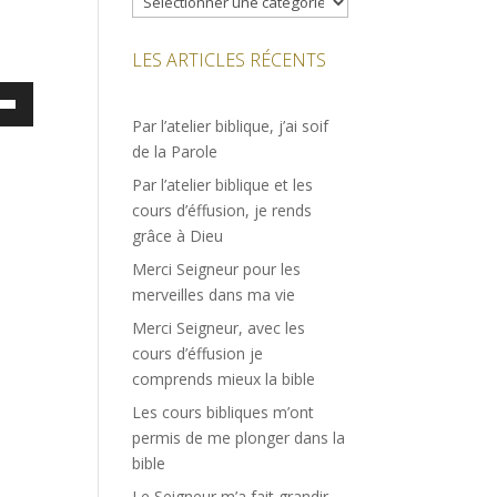
LES ARTICLES RÉCENTS
ez
Par l’atelier biblique, j’ai soif
es
de la Parole
bas
Par l’atelier biblique et les
cours d’éffusion, je rends
enter
grâce à Dieu
Merci Seigneur pour les
uer
merveilles dans ma vie
e.
Merci Seigneur, avec les
cours d’éffusion je
comprends mieux la bible
Les cours bibliques m’ont
permis de me plonger dans la
bible
Le Seigneur m’a fait grandir