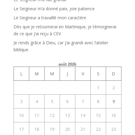
Le Seigneur m’a donné paix, joie patience
Le Seigneur a travaillé mon caractère
Dès que je retournerai en Martinique, je témoignerai
de ce que j’ai reçu à CEV
Je rends grâce à Dieu, car j’ai grandi avec l’atelier
biblique
août 2026
L
M
M
J
V
S
D
1
2
3
4
5
6
7
8
9
10
11
12
13
14
15
16
17
18
19
20
21
22
23