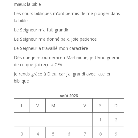
mieux la bible
Les cours bibliques m’ont permis de me plonger dans
la bible
Le Seigneur m’a fait grandir
Le Seigneur m’a donné paix, joie patience
Le Seigneur a travaillé mon caractère
Dès que je retournerai en Martinique, je témoignerai
de ce que j’ai reçu à CEV
Je rends grâce à Dieu, car j’ai grandi avec l’atelier
biblique
août 2026
L
M
M
J
V
S
D
1
2
3
4
5
6
7
8
9