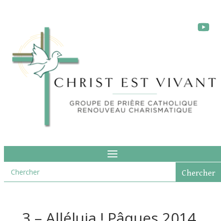
3 – Alléluia ! Pâques 2014