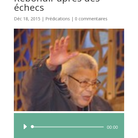
échecs
Déc 18, 2015
|
Prédications
|
0 commentaires
Lecteur
00:00
audio