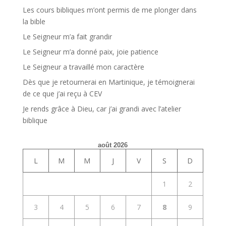
Les cours bibliques m’ont permis de me plonger dans
la bible
Le Seigneur m’a fait grandir
Le Seigneur m’a donné paix, joie patience
Le Seigneur a travaillé mon caractère
Dès que je retournerai en Martinique, je témoignerai
de ce que j’ai reçu à CEV
Je rends grâce à Dieu, car j’ai grandi avec l’atelier
biblique
août 2026
L
M
M
J
V
S
D
1
2
3
4
5
6
7
8
9