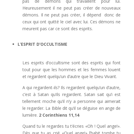
pas de démons qui travaillent pour lui.
Heureusement il ne peut pas créer de nouveaux
démons. Il ne peut pas créer, il dépend donc de
ceux qui ont quitté le ciel avec lui. Ces démons ne
meurent pas car ce sont des esprits.
L’ESPRIT D’OCCULTISME
Les esprits d’occultisme sont des esprits qui font
tout pour que les hommes et les femmes louent
et regardent quelqu’un d’autre que le Dieu Vivant.
A qui regardent-ils? Ils regardent quelqu’un d’autre,
c’est à Satan qu’ils regardent. Satan sait qu’i est
tellement moche qu’il n’y a personne qui aimerait
le regarder. La Bible dit qu’il se déguise en ange de
lumière.
2 Corinthiens 11,14
Quand tu le regardes tu t’écries «Oh ! Quel ange!».
Dès que tu as crié «Quel ange!» l’habit tombe tu