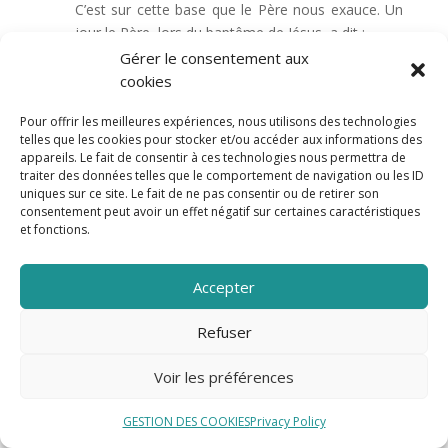
C’est sur cette base que le Père nous exauce. Un
jour le Père, lors du baptême de Jésus, a dit :
Gérer le consentement aux
cookies
« Celui – ci est mon Fils bien-aimé en qui j’ai mis
toute mon affection »
Matthieu 3, 1 7 ; Luc
Pour offrir les meilleures expériences, nous utilisons des technologies
3,22 ; Marc 1,11..
telles que les cookies pour stocker et/ou accéder aux informations des
appareils. Le fait de consentir à ces technologies nous permettra de
traiter des données telles que le comportement de navigation ou les ID
Ce que le Père dit de son Fils Il le dit de nous.
uniques sur ce site. Le fait de ne pas consentir ou de retirer son
Quand nous croyons en Jésus Christ. Nous
consentement peut avoir un effet négatif sur certaines caractéristiques
et fonctions.
devenons ses filles ses fils bien-aimés en qui Il
place toute son affection. Alors Dieu combat pour
nous, Il met ses anges à notre service, nous
Accepter
sommes en sécurité, nous n’avons plus rien à
redouter. Nous n’avons plus rien à redouter. Nous
Refuser
n’avons pas à trembler quand bien même le
monde entier tremble, même si ’il y ait des
Voir les préférences
pétards partout, nous n’avons pas à trembler
même si il y a des djihadistes. Nous n’avons pas à
GESTION DES COOKIES
Privacy Policy
trembler parce que « Celui qui est en nous est plus