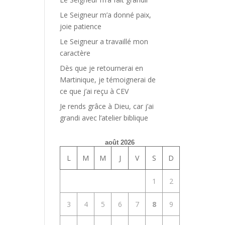
Le Seigneur m’a donné paix,
joie patience
Le Seigneur a travaillé mon
caractère
Dès que je retournerai en
Martinique, je témoignerai de
ce que j’ai reçu à CEV
Je rends grâce à Dieu, car j’ai
grandi avec l’atelier biblique
août 2026
L
M
M
J
V
S
D
1
2
3
4
5
6
7
8
9