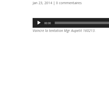
Jan 23, 2014
|
0 commentaires
Lecteur
00:00
audio
Vaincre la tentation Mgr Aupetit 160213
.