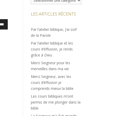
LES ARTICLES RÉCENTS
ez
Par l’atelier biblique, j’ai soif
es
de la Parole
bas
Par l’atelier biblique et les
cours d’éffusion, je rends
enter
grâce à Dieu
Merci Seigneur pour les
uer
merveilles dans ma vie
e.
Merci Seigneur, avec les
cours d’éffusion je
comprends mieux la bible
Les cours bibliques m’ont
permis de me plonger dans la
bible
Le Seigneur m’a fait grandir