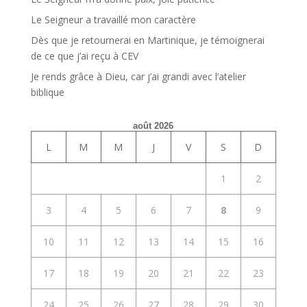
Le Seigneur a travaillé mon caractère
Dès que je retournerai en Martinique, je témoignerai
de ce que j’ai reçu à CEV
Je rends grâce à Dieu, car j’ai grandi avec l’atelier
biblique
août 2026
L
M
M
J
V
S
D
1
2
3
4
5
6
7
8
9
10
11
12
13
14
15
16
17
18
19
20
21
22
23
24
25
26
27
28
29
30