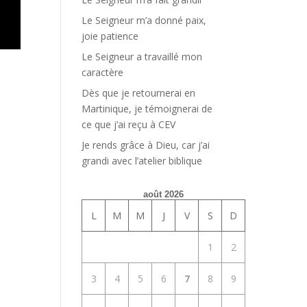
Le Seigneur m’a donné paix,
joie patience
Le Seigneur a travaillé mon
caractère
Dès que je retournerai en
Martinique, je témoignerai de
ce que j’ai reçu à CEV
Je rends grâce à Dieu, car j’ai
grandi avec l’atelier biblique
août 2026
L
M
M
J
V
S
D
1
2
3
4
5
6
7
8
9