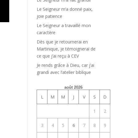
Le Seigneur m’a donné paix,
joie patience
Le Seigneur a travaillé mon
caractère
Dès que je retournerai en
Martinique, je témoignerai de
ce que j’ai reçu à CEV
Je rends grâce à Dieu, car j’ai
grandi avec l’atelier biblique
août 2026
L
M
M
J
V
S
D
1
2
3
4
5
6
7
8
9