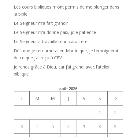
Les cours bibliques m’ont permis de me plonger dans
la bible
Le Seigneur m’a fait grandir
Le Seigneur m’a donné paix, joie patience
Le Seigneur a travaillé mon caractère
Dès que je retournerai en Martinique, je témoignerai
de ce que j’ai reçu à CEV
Je rends grâce à Dieu, car j’ai grandi avec l’atelier
biblique
août 2026
L
M
M
J
V
S
D
1
2
3
4
5
6
7
8
9