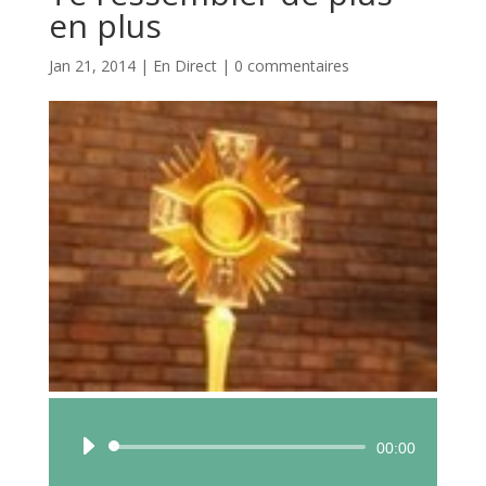
en plus
Jan 21, 2014
|
En Direct
|
0 commentaires
Lecteur
00:00
audio