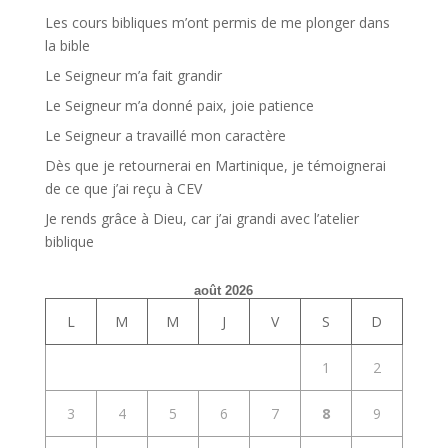
Les cours bibliques m’ont permis de me plonger dans
la bible
Le Seigneur m’a fait grandir
Le Seigneur m’a donné paix, joie patience
Le Seigneur a travaillé mon caractère
Dès que je retournerai en Martinique, je témoignerai
de ce que j’ai reçu à CEV
Je rends grâce à Dieu, car j’ai grandi avec l’atelier
biblique
août 2026
L
M
M
J
V
S
D
1
2
3
4
5
6
7
8
9