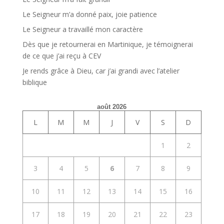
Le Seigneur m’a donné paix, joie patience
Le Seigneur a travaillé mon caractère
Dès que je retournerai en Martinique, je témoignerai
de ce que j’ai reçu à CEV
Je rends grâce à Dieu, car j’ai grandi avec l’atelier
biblique
août 2026
L
M
M
J
V
S
D
1
2
3
4
5
6
7
8
9
10
11
12
13
14
15
16
17
18
19
20
21
22
23