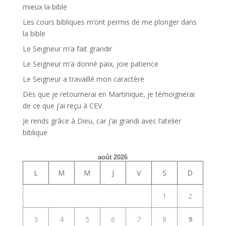
mieux la bible
Les cours bibliques m’ont permis de me plonger dans
la bible
Le Seigneur m’a fait grandir
Le Seigneur m’a donné paix, joie patience
Le Seigneur a travaillé mon caractère
Dès que je retournerai en Martinique, je témoignerai
de ce que j’ai reçu à CEV
Je rends grâce à Dieu, car j’ai grandi avec l’atelier
biblique
août 2026
L
M
M
J
V
S
D
1
2
3
4
5
6
7
8
9