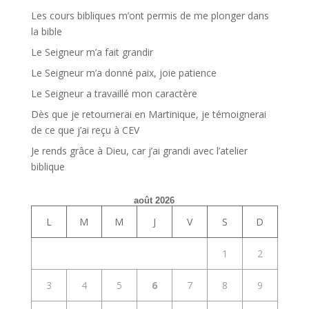
Les cours bibliques m’ont permis de me plonger dans
la bible
Le Seigneur m’a fait grandir
Le Seigneur m’a donné paix, joie patience
Le Seigneur a travaillé mon caractère
Dès que je retournerai en Martinique, je témoignerai
de ce que j’ai reçu à CEV
Je rends grâce à Dieu, car j’ai grandi avec l’atelier
biblique
août 2026
L
M
M
J
V
S
D
1
2
3
4
5
6
7
8
9