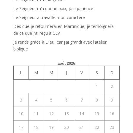
Le Seigneur m’a donné paix, joie patience
Le Seigneur a travaillé mon caractère
Dès que je retournerai en Martinique, je témoignerai
de ce que j’ai reçu à CEV
Je rends grâce à Dieu, car j’ai grandi avec l’atelier
biblique
août 2026
L
M
M
J
V
S
D
1
2
3
4
5
6
7
8
9
10
11
12
13
14
15
16
17
18
19
20
21
22
23