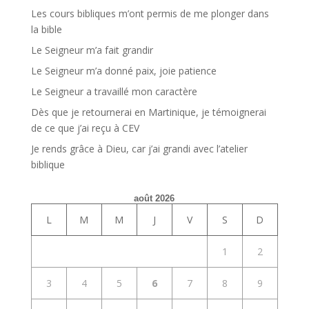
Les cours bibliques m’ont permis de me plonger dans
la bible
Le Seigneur m’a fait grandir
Le Seigneur m’a donné paix, joie patience
Le Seigneur a travaillé mon caractère
Dès que je retournerai en Martinique, je témoignerai
de ce que j’ai reçu à CEV
Je rends grâce à Dieu, car j’ai grandi avec l’atelier
biblique
août 2026
L
M
M
J
V
S
D
1
2
3
4
5
6
7
8
9