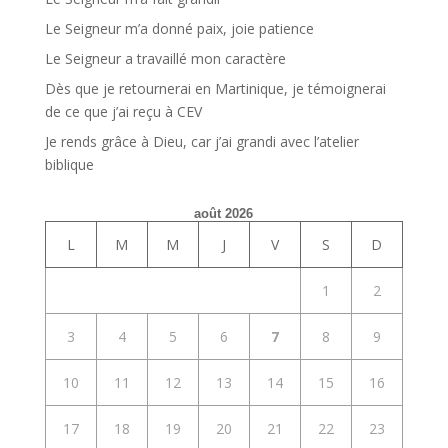
Le Seigneur m’a donné paix, joie patience
Le Seigneur a travaillé mon caractère
Dès que je retournerai en Martinique, je témoignerai
de ce que j’ai reçu à CEV
Je rends grâce à Dieu, car j’ai grandi avec l’atelier
biblique
août 2026
L
M
M
J
V
S
D
1
2
3
4
5
6
7
8
9
10
11
12
13
14
15
16
17
18
19
20
21
22
23