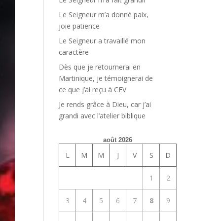
Le Seigneur m’a donné paix,
joie patience
Le Seigneur a travaillé mon
caractère
Dès que je retournerai en
Martinique, je témoignerai de
ce que j’ai reçu à CEV
Je rends grâce à Dieu, car j’ai
grandi avec l’atelier biblique
août 2026
L
M
M
J
V
S
D
1
2
3
4
5
6
7
8
9