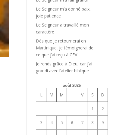
Le Seigneur m’a donné paix,
joie patience
Le Seigneur a travaillé mon
caractère
Dès que je retournerai en
Martinique, je témoignerai de
ce que j’ai reçu à CEV
Je rends grâce à Dieu, car j’ai
grandi avec l’atelier biblique
août 2026
L
M
M
J
V
S
D
1
2
3
4
5
6
7
8
9