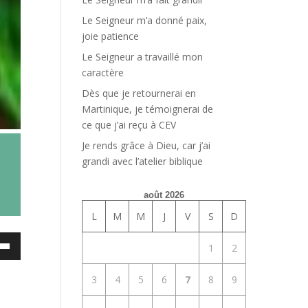
Le Seigneur m’a donné paix,
joie patience
Le Seigneur a travaillé mon
caractère
Dès que je retournerai en
Martinique, je témoignerai de
ce que j’ai reçu à CEV
Je rends grâce à Dieu, car j’ai
grandi avec l’atelier biblique
août 2026
L
M
M
J
V
S
D
ez
1
2
es
3
4
5
6
7
8
9
bas