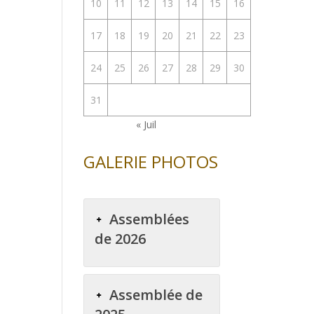
10
11
12
13
14
15
16
enter
17
18
19
20
21
22
23
uer
24
25
26
27
28
29
30
e.
31
« Juil
GALERIE PHOTOS
Assemblées
de 2026
Assemblée de