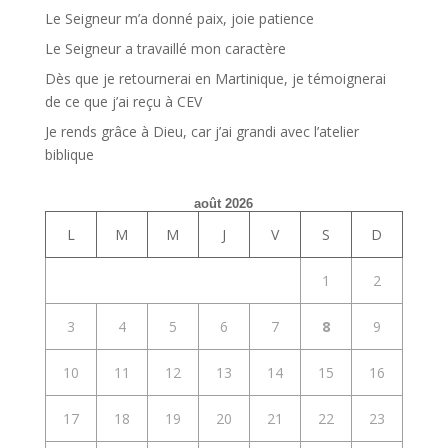
Le Seigneur m’a donné paix, joie patience
Le Seigneur a travaillé mon caractère
Dès que je retournerai en Martinique, je témoignerai
de ce que j’ai reçu à CEV
Je rends grâce à Dieu, car j’ai grandi avec l’atelier
biblique
août 2026
L
M
M
J
V
S
D
1
2
3
4
5
6
7
8
9
10
11
12
13
14
15
16
17
18
19
20
21
22
23