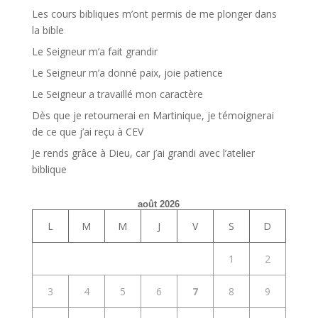
Les cours bibliques m’ont permis de me plonger dans
la bible
Le Seigneur m’a fait grandir
Le Seigneur m’a donné paix, joie patience
Le Seigneur a travaillé mon caractère
Dès que je retournerai en Martinique, je témoignerai
de ce que j’ai reçu à CEV
Je rends grâce à Dieu, car j’ai grandi avec l’atelier
biblique
août 2026
L
M
M
J
V
S
D
1
2
3
4
5
6
7
8
9