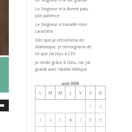
Le Seigneur m’a donné paix,
joie patience
Le Seigneur a travaillé mon
caractère
Dès que je retournerai en
Martinique, je témoignerai de
ce que j’ai reçu à CEV
Je rends grâce à Dieu, car j’ai
grandi avec l’atelier biblique
août 2026
L
M
M
J
V
S
D
ez
1
2
es
3
4
5
6
7
8
9
bas