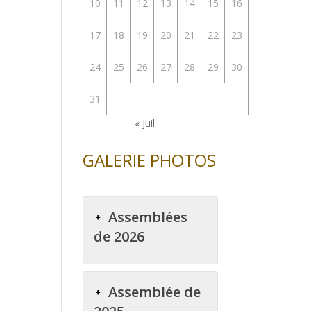
10
11
12
13
14
15
16
enter
17
18
19
20
21
22
23
uer
24
25
26
27
28
29
30
e.
31
« Juil
GALERIE PHOTOS
Assemblées
de 2026
Assemblée de