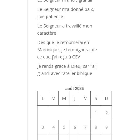
Le Seigneur m’a donné paix,
joie patience
Le Seigneur a travaillé mon
caractère
Dès que je retournerai en
Martinique, je témoignerai de
ce que j’ai reçu à CEV
Je rends grâce à Dieu, car j’ai
grandi avec l’atelier biblique
août 2026
L
M
M
J
V
S
D
1
2
3
4
5
6
7
8
9