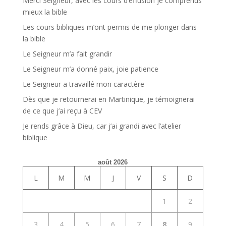
Merci Seigneur, avec les cours d’éffusion je comprends
mieux la bible
Les cours bibliques m’ont permis de me plonger dans
la bible
Le Seigneur m’a fait grandir
Le Seigneur m’a donné paix, joie patience
Le Seigneur a travaillé mon caractère
Dès que je retournerai en Martinique, je témoignerai
de ce que j’ai reçu à CEV
Je rends grâce à Dieu, car j’ai grandi avec l’atelier
biblique
août 2026
L
M
M
J
V
S
D
1
2
3
4
5
6
7
8
9