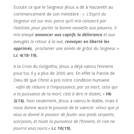
Ecoute ce que le Seigneur Jésus a dit à Nazareth au
commencement de son ministère : «
L’Esprit du
Seigneur est sur moi, parce qu’il m’a consacré par
l’onction, pour porter la bonne nouvelle aux pauvres. Il
m’a envoyé
annoncer aux captifs la délivrance
et aux
aveugles le retour à la vue,
renvoyer en liberté les
opprimés
, proclamer une année de grâce du Seigneur.
»
Lc 4(18-19).
A la Croix du Golgotha, Jésus a déjà vaincu l’ennemi
pour toi, il y a plus de 2000 ans. En effet la Parole de
Dieu dit que Christ a pris notre condition humaine
: «
afin de réduire à l’impuissance, par sa mort, celui qui
a la puissance de la mort, c’est à dire le diable,
»
Hb
2(14).
Non seulement, Jésus a vaincu le diable, mais il
nous donne aussi le pouvoir de le vaincre: «
Voici que je
vous ai donné le pouvoir de fouler aux pieds serpents,
scorpions, et toute la puissance de l’Ennemi, et rien ne
pourra vous nuire
.»
Lc 10(19).