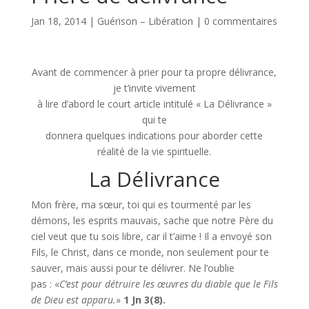
Jan 18, 2014
|
Guérison – Libération
|
0 commentaires
Avant de commencer à prier pour ta propre délivrance,
je t’invite vivement
à lire d’abord le court article intitulé « La Délivrance »
qui te
donnera quelques indications pour aborder cette
réalité de la vie spirituelle.
La Délivrance
Mon frère, ma sœur, toi qui es tourmenté par les
démons, les esprits mauvais, sache que notre Père du
ciel veut que tu sois libre, car il t’aime ! Il a envoyé son
Fils, le Christ, dans ce monde, non seulement pour te
sauver, mais aussi pour te délivrer. Ne l’oublie
pas : «
C’est pour détruire les œuvres du diable que le Fils
de Dieu est apparu.
»
1 Jn 3(8).