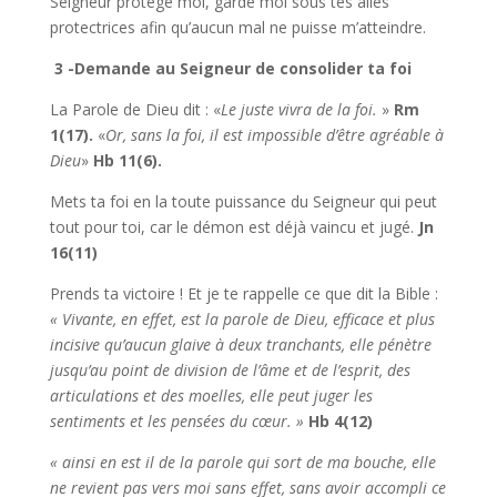
Seigneur protège moi, garde moi sous tes ailes
protectrices afin qu’aucun mal ne puisse m’atteindre.
3 -Demande au Seigneur de consolider ta foi
La Parole de Dieu dit : «
Le juste vivra de la foi.
»
Rm
1(17).
«
Or, sans la foi, il est impossible d’être agréable à
Dieu
»
Hb 11(6).
Mets ta foi en la toute puissance du Seigneur qui peut
tout pour toi, car le démon est déjà vaincu et jugé.
Jn
16(11)
Prends ta victoire ! Et je te rappelle ce que dit la Bible :
« Vivante, en effet, est la parole de Dieu, efficace et plus
incisive qu’aucun glaive à deux tranchants, elle pénètre
jusqu’au point de division de l’âme et de l’esprit, des
articulations et des moelles, elle peut juger les
sentiments et les pensées du cœur. »
Hb 4(12)
« ainsi en est il de la parole qui sort de ma bouche, elle
ne revient pas vers moi sans effet, sans avoir accompli ce