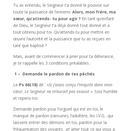
Tu as entendu, le Seigneur t’a donné le pouvoir sur
toute la puissance de l’ennemi.
Alors, mon frère, ma
sœur, qu’attends- tu pour agir ?
En tant qu’enfant
de Dieu, le Seigneur t’a déjà donné tout donné et a
tout obtenu pour toi. Qu’attends-tu pour mettre en
œuvre l’autorité et la puissance que tu as reçues en
tant que baptisé ?
Mais, avant de commencer à prier pour ta délivrance,
je te rappelle les 3 conditions préalables :
1 –
Demande le pardon de tes péchés
Le
Ps 66(18)
dit : «
Si j’avais conçu l’iniquité dans mon
cœur, Le Seigneur ne m’aurait pas exaucé
». Sois humble
et repens-toi.
Demande pardon pour l’orgueil qui est en toi, le
manque de pardon (rancune), l’adultère, les I.V.G…qui
laissent entrer des démons en toi, pardon pour la
fréquentation des voyants…et jeter tout ce qui vous a