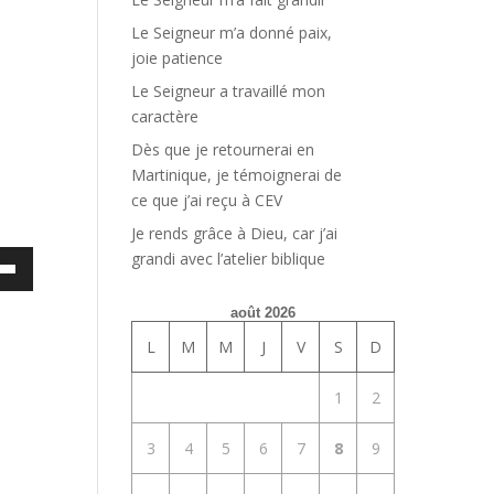
Le Seigneur m’a donné paix,
joie patience
Le Seigneur a travaillé mon
caractère
Dès que je retournerai en
Martinique, je témoignerai de
ce que j’ai reçu à CEV
Je rends grâce à Dieu, car j’ai
grandi avec l’atelier biblique
ez
es
août 2026
bas
L
M
M
J
V
S
D
enter
1
2
uer
3
4
5
6
7
8
9
e.