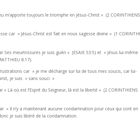
eu m’apporte toujours le triomphe en Jésus-Christ «
(2 CORINTHIEN
esse car
» Jésus-Christ est fait en nous sagesse divine «
(1 CORINTH
r Ses meurtrissures je suis guéri «
(ESAIE 53:5) et
» Jésus lui-même
MATTHIEU 8:17).
rustrations car
» je me décharge sur lui de tous mes soucis, car lui-
rist, je suis » sans souci »
ar
« Là où est l’Esprit du Seigneur, là est la liberté «
(2 CORINTHIENS
ar
» Il n’y a maintenant aucune condamnation pour ceux qui sont en
donc je suis libéré de la condamnation.