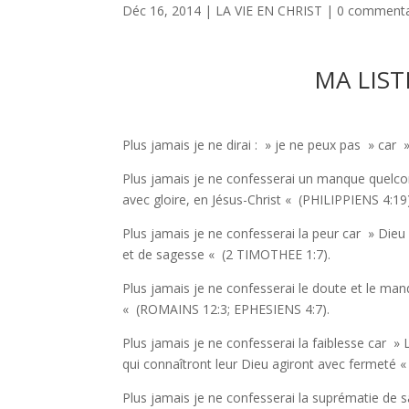
Déc 16, 2014
|
LA VIE EN CHRIST
|
0 commenta
MA LIST
Plus jamais je ne dirai : » je ne peux pas » car
»
Plus jamais je ne confesserai un manque quelc
avec gloire, en Jésus-Christ «
(PHILIPPIENS 4:19)
Plus jamais je ne confesserai la peur car
» Dieu 
et de sagesse «
(2 TIMOTHEE 1:7).
Plus jamais je ne confesserai le doute et le man
«
(ROMAINS 12:3;
EPHESIENS 4:7).
Plus jamais je ne confesserai la faiblesse car
» L
qui connaîtront leur Dieu agiront avec fermeté 
Plus jamais je ne confesserai la suprématie de s