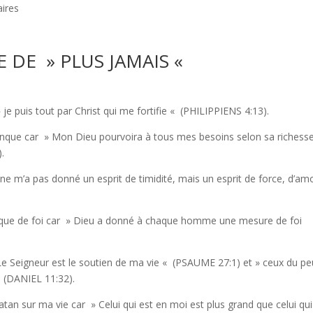
ires
E DE » PLUS JAMAIS «
 je puis tout par Christ qui me fortifie «
(PHILIPPIENS 4:13).
onque car
» Mon Dieu pourvoira à tous mes besoins selon sa richesse
.
ne m’a pas donné un esprit de timidité, mais un esprit de force, d’am
que de foi car
» Dieu a donné à chaque homme une mesure de foi
e Seigneur est le soutien de ma vie «
(PSAUME 27:1) et
» ceux du pe
«
(DANIEL 11:32).
atan sur ma vie car
» Celui qui est en moi est plus grand que celui qui