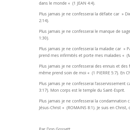
dans le monde «
(1
JEAN 4:4).
Plus jamais je ne confesserai la défaite car
» Di
2:14).
Plus jamais je ne confesserai le manque de sag
1:30).
Plus jamais je ne confesserai la maladie car
» Pa
prend mes infirmités et porte mes maladies «
(
Plus jamais je ne confesserai des ennuis et des f
même prend soin de moi «
(1 PIERRE 5:7). En Ch
Plus jamais je ne confesserai l’asservissement c
3:17). Mon corps est le temple du Saint-Esprit.
Plus jamais je ne confesserai la condamnation c
Jésus-Christ «
(ROMAINS 8:1). Je suis en Christ, 
Par Don Gossett