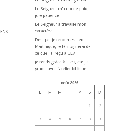
Le Seigneur m’a donné paix,
S
joie patience
Le Seigneur a travaillé mon
caractère
IENS
Dès que je retournerai en
Martinique, je témoignerai de
ce que j’ai reçu à CEV
Je rends grâce à Dieu, car j’ai
grandi avec l’atelier biblique
août 2026
L
M
M
J
V
S
D
1
2
3
4
5
6
7
8
9