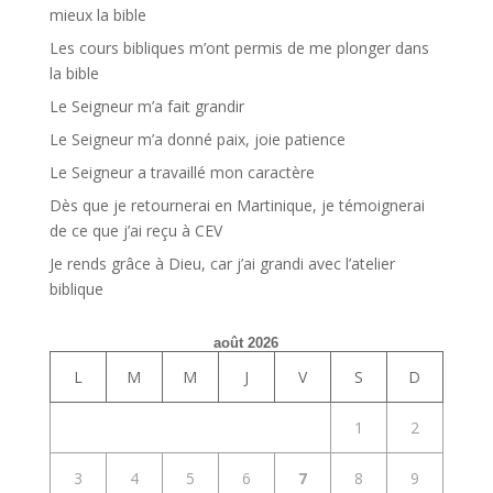
mieux la bible
Les cours bibliques m’ont permis de me plonger dans
la bible
Le Seigneur m’a fait grandir
Le Seigneur m’a donné paix, joie patience
Le Seigneur a travaillé mon caractère
Dès que je retournerai en Martinique, je témoignerai
de ce que j’ai reçu à CEV
Je rends grâce à Dieu, car j’ai grandi avec l’atelier
biblique
août 2026
L
M
M
J
V
S
D
1
2
3
4
5
6
7
8
9