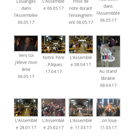
Louanges
L’Assemblé
Prise de
dans
dans
e 06.05.17
note durant
l’Assemblée
l’Assemblée
l’enseignem
06.05.17
06.05.17
ent 06.05.17
Vers toi
Notre Père
L’Assemblé
j’élève mon
…Pâques
e 08.04.17
âme
Au stand
17.04.17
06.05.17
librairie
08.04.17
L’Assemblé
L’Assemblé
L’Assemblé
…on loue.
e 28.01.17
e 25.02.17
e. 11.03.17
11.03.17