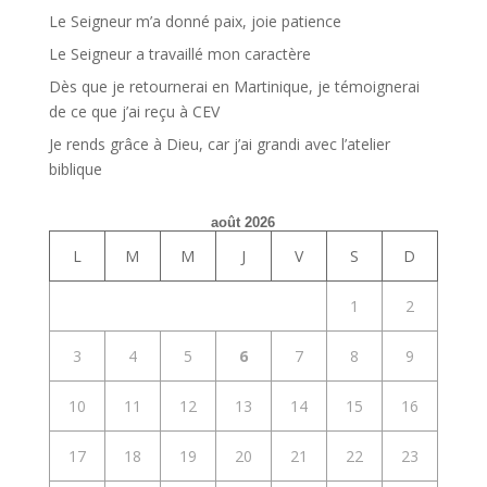
Le Seigneur m’a donné paix, joie patience
Le Seigneur a travaillé mon caractère
Dès que je retournerai en Martinique, je témoignerai
de ce que j’ai reçu à CEV
Je rends grâce à Dieu, car j’ai grandi avec l’atelier
biblique
août 2026
L
M
M
J
V
S
D
1
2
3
4
5
6
7
8
9
10
11
12
13
14
15
16
17
18
19
20
21
22
23