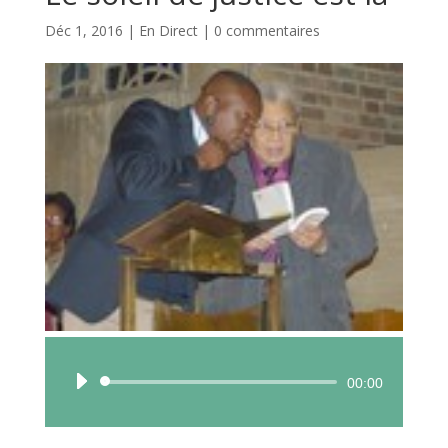
Déc 1, 2016
|
En Direct
|
0 commentaires
Lecteur
00:00
audio