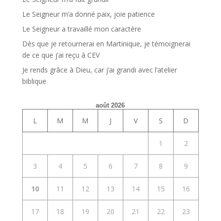
Le Seigneur m’a donné paix, joie patience
Le Seigneur a travaillé mon caractère
Dès que je retournerai en Martinique, je témoignerai
de ce que j’ai reçu à CEV
Je rends grâce à Dieu, car j’ai grandi avec l’atelier
biblique
août 2026
L
M
M
J
V
S
D
1
2
3
4
5
6
7
8
9
10
11
12
13
14
15
16
17
18
19
20
21
22
23