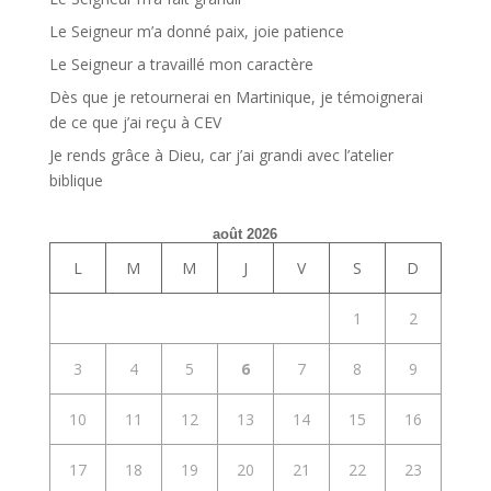
Le Seigneur m’a donné paix, joie patience
Le Seigneur a travaillé mon caractère
Dès que je retournerai en Martinique, je témoignerai
de ce que j’ai reçu à CEV
Je rends grâce à Dieu, car j’ai grandi avec l’atelier
biblique
août 2026
L
M
M
J
V
S
D
1
2
3
4
5
6
7
8
9
10
11
12
13
14
15
16
17
18
19
20
21
22
23