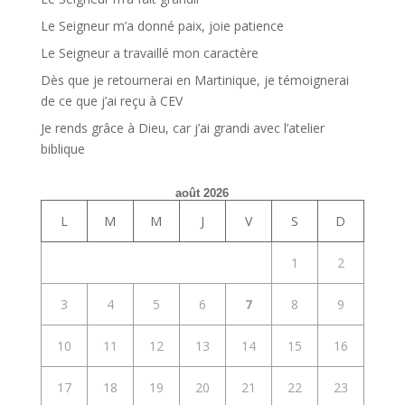
Le Seigneur m’a donné paix, joie patience
Le Seigneur a travaillé mon caractère
Dès que je retournerai en Martinique, je témoignerai
de ce que j’ai reçu à CEV
Je rends grâce à Dieu, car j’ai grandi avec l’atelier
biblique
août 2026
L
M
M
J
V
S
D
1
2
3
4
5
6
7
8
9
10
11
12
13
14
15
16
17
18
19
20
21
22
23