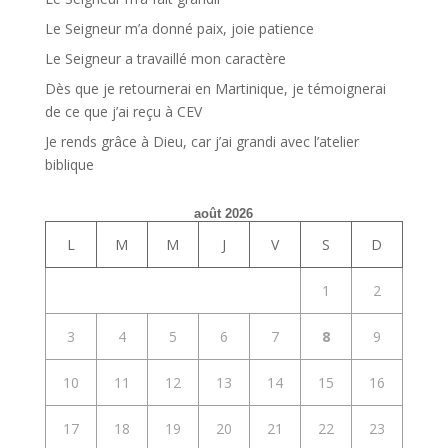
Le Seigneur m’a donné paix, joie patience
Le Seigneur a travaillé mon caractère
Dès que je retournerai en Martinique, je témoignerai
de ce que j’ai reçu à CEV
Je rends grâce à Dieu, car j’ai grandi avec l’atelier
biblique
août 2026
L
M
M
J
V
S
D
1
2
3
4
5
6
7
8
9
10
11
12
13
14
15
16
17
18
19
20
21
22
23