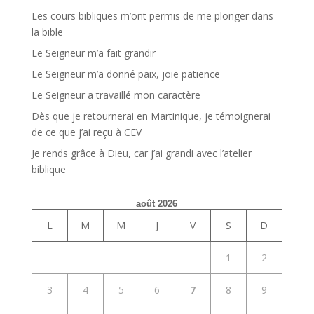
Les cours bibliques m’ont permis de me plonger dans
la bible
Le Seigneur m’a fait grandir
Le Seigneur m’a donné paix, joie patience
Le Seigneur a travaillé mon caractère
Dès que je retournerai en Martinique, je témoignerai
de ce que j’ai reçu à CEV
Je rends grâce à Dieu, car j’ai grandi avec l’atelier
biblique
août 2026
L
M
M
J
V
S
D
1
2
3
4
5
6
7
8
9