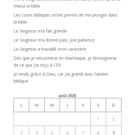
mieux la bible
Les cours bibliques m’ont permis de me plonger dans
la bible
Le Seigneur m’a fait grandir
Le Seigneur m’a donné paix, joie patience
Le Seigneur a travaillé mon caractère
Dès que je retournerai en Martinique, je témoignerai
de ce que j’ai reçu à CEV
Je rends grâce à Dieu, car j’ai grandi avec l’atelier
biblique
août 2026
L
M
M
J
V
S
D
1
2
3
4
5
6
7
8
9