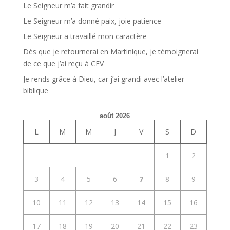
Le Seigneur m’a fait grandir
Le Seigneur m’a donné paix, joie patience
Le Seigneur a travaillé mon caractère
Dès que je retournerai en Martinique, je témoignerai
de ce que j’ai reçu à CEV
Je rends grâce à Dieu, car j’ai grandi avec l’atelier
biblique
août 2026
L
M
M
J
V
S
D
1
2
3
4
5
6
7
8
9
10
11
12
13
14
15
16
17
18
19
20
21
22
23