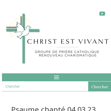
Psaume chanté 04.03.23