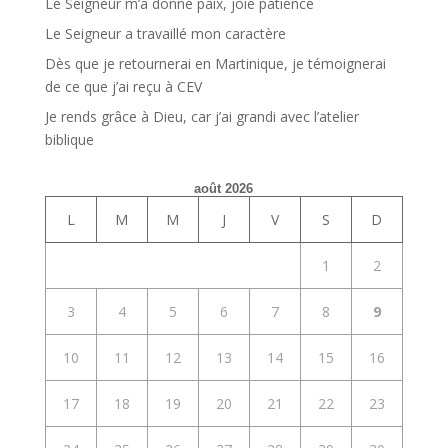
Le Seigneur m’a donné paix, joie patience
Le Seigneur a travaillé mon caractère
Dès que je retournerai en Martinique, je témoignerai
de ce que j’ai reçu à CEV
Je rends grâce à Dieu, car j’ai grandi avec l’atelier
biblique
août 2026
L
M
M
J
V
S
D
1
2
3
4
5
6
7
8
9
10
11
12
13
14
15
16
17
18
19
20
21
22
23