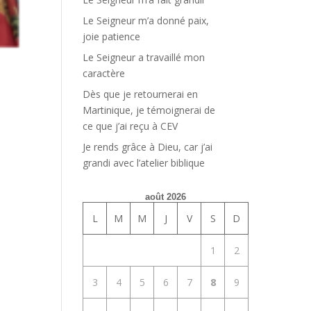
Le Seigneur m’a donné paix,
joie patience
Le Seigneur a travaillé mon
caractère
Dès que je retournerai en
Martinique, je témoignerai de
ce que j’ai reçu à CEV
Je rends grâce à Dieu, car j’ai
grandi avec l’atelier biblique
août 2026
L
M
M
J
V
S
D
1
2
3
4
5
6
7
8
9