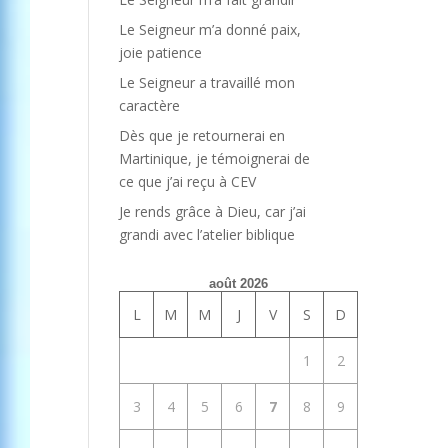
Le Seigneur m’a donné paix,
joie patience
Le Seigneur a travaillé mon
caractère
Dès que je retournerai en
Martinique, je témoignerai de
ce que j’ai reçu à CEV
Je rends grâce à Dieu, car j’ai
grandi avec l’atelier biblique
août 2026
L
M
M
J
V
S
D
1
2
3
4
5
6
7
8
9