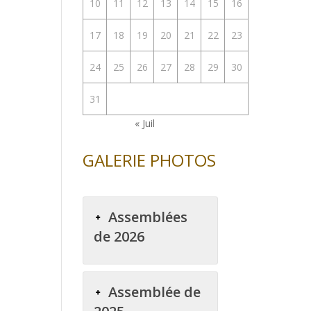
10
11
12
13
14
15
16
enter
17
18
19
20
21
22
23
uer
24
25
26
27
28
29
30
e.
31
« Juil
GALERIE PHOTOS
Assemblées
de 2026
Assemblée de