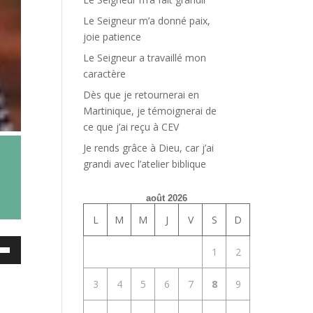
Le Seigneur m’a donné paix,
joie patience
Le Seigneur a travaillé mon
caractère
Dès que je retournerai en
Martinique, je témoignerai de
ce que j’ai reçu à CEV
Je rends grâce à Dieu, car j’ai
grandi avec l’atelier biblique
août 2026
L
M
M
J
V
S
D
ez
1
2
es
3
4
5
6
7
8
9
bas