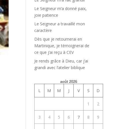
Le Seigneur m’a donné paix,
joie patience
Le Seigneur a travaillé mon
caractère
Dès que je retournerai en
Martinique, je témoignerai de
ce que j’ai reçu à CEV
Je rends grâce à Dieu, car j’ai
grandi avec l’atelier biblique
août 2026
L
M
M
J
V
S
D
1
2
3
4
5
6
7
8
9