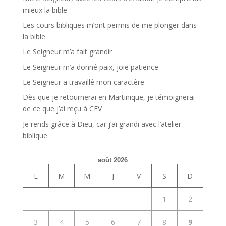
mieux la bible
Les cours bibliques m’ont permis de me plonger dans
la bible
Le Seigneur m’a fait grandir
Le Seigneur m’a donné paix, joie patience
Le Seigneur a travaillé mon caractère
Dès que je retournerai en Martinique, je témoignerai
de ce que j’ai reçu à CEV
Je rends grâce à Dieu, car j’ai grandi avec l’atelier
biblique
août 2026
L
M
M
J
V
S
D
1
2
3
4
5
6
7
8
9