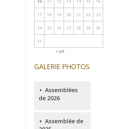
10
11
12
13
14
15
16
enter
17
18
19
20
21
22
23
uer
24
25
26
27
28
29
30
e.
31
« Juil
GALERIE PHOTOS
Assemblées
de 2026
Assemblée de