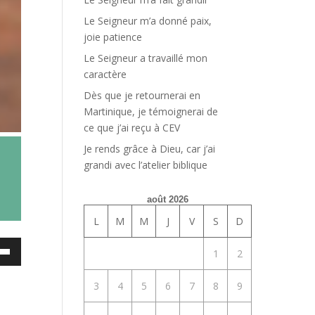
Le Seigneur m’a donné paix,
joie patience
Le Seigneur a travaillé mon
caractère
Dès que je retournerai en
Martinique, je témoignerai de
ce que j’ai reçu à CEV
Je rends grâce à Dieu, car j’ai
grandi avec l’atelier biblique
août 2026
L
M
M
J
V
S
D
ez
1
2
es
3
4
5
6
7
8
9
bas