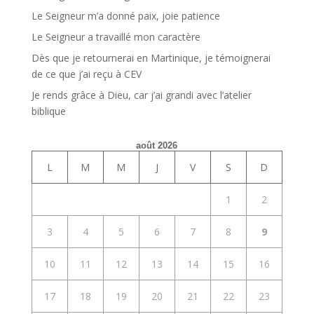
Le Seigneur m’a donné paix, joie patience
Le Seigneur a travaillé mon caractère
Dès que je retournerai en Martinique, je témoignerai
de ce que j’ai reçu à CEV
Je rends grâce à Dieu, car j’ai grandi avec l’atelier
biblique
août 2026
L
M
M
J
V
S
D
1
2
3
4
5
6
7
8
9
10
11
12
13
14
15
16
17
18
19
20
21
22
23