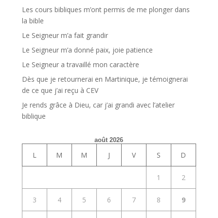
Les cours bibliques m’ont permis de me plonger dans
la bible
Le Seigneur m’a fait grandir
Le Seigneur m’a donné paix, joie patience
Le Seigneur a travaillé mon caractère
Dès que je retournerai en Martinique, je témoignerai
de ce que j’ai reçu à CEV
Je rends grâce à Dieu, car j’ai grandi avec l’atelier
biblique
août 2026
L
M
M
J
V
S
D
1
2
3
4
5
6
7
8
9