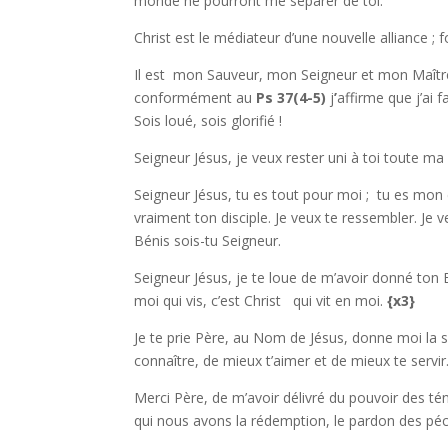
monde ne pourront me séparer de toi.
Christ est le médiateur d’une nouvelle alliance ;
f
Il est mon Sauveur,
mon Seigneur et mon Maître.
conformément au
Ps 37(4-5)
j
’
affirme que j’ai f
Sois loué, sois glorifié !
Seigneur Jésus, je veux rester uni à toi toute ma v
Seigneur Jésus, tu es tout pour moi ; tu es mon
vraiment ton disciple. Je veux te ressembler. Je
Bénis sois-tu Seigneur.
Seigneur Jésus, je te loue de m’avoir donné ton E
moi qui vis, c’est Christ qui vit en moi.
{x3}
Je te prie Père, au Nom de Jésus, donne moi la 
connaître, de mieux t’aimer et de mieux te servir
Merci Père, de m’avoir délivré du pouvoir des té
qui nous avons la rédemption, le pardon des pé