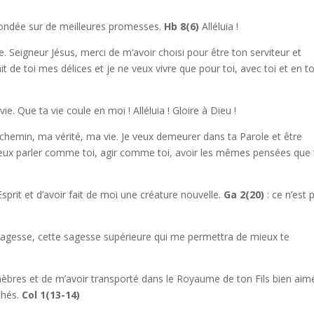
ondée sur de meilleures promesses.
Hb 8(6)
Alléluia !
 Seigneur Jésus, merci de m’avoir choisi pour être ton serviteur et
ait de toi mes délices et je ne veux vivre que pour toi, avec toi et en to
ie. Que ta vie coule en moi ! Alléluia ! Gloire à Dieu !
 chemin, ma vérité, ma vie. Je veux demeurer dans ta Parole et être
 veux parler comme toi, agir comme toi, avoir les mêmes pensées que t
sprit et d’avoir fait de moi une créature nouvelle.
Ga 2(20)
: ce n’est 
sagesse, cette sagesse supérieure qui me permettra de mieux te
.
nèbres et de m’avoir transporté dans le Royaume de ton Fils bien aim
chés.
Col 1(13-14)