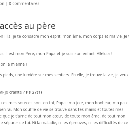
ion
|
0 commentaires
 accès au père
 ton Fils, je te consacre mon esprit, mon âme, mon corps et ma vie. Je 
 Il est mon Père, mon Papa et je suis son enfant. Alléluia !
non la mienne !
pieds, une lumière sur mes sentiers. En elle, je trouve la vie, je veux
ai-je crainte ?
Ps 27(1)
outes mes sources sont en toi, Papa : ma joie, mon bonheur, ma paix
e bénirai. Mon souffle de vie se trouve dans tes mains et toutes mes
este que je t’aime de tout mon cœur, de toute mon âme, de tout mon
 séparer de toi. Ni la maladie, ni les épreuves, ni les difficultés de ce