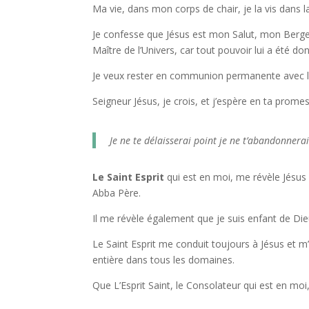
Ma vie, dans mon corps de chair, je la vis dans la
Je confesse que Jésus est mon Salut,
mon Berger
Maître de l’Univers, car tout pouvoir lui a été donn
Je veux rester en communion permanente avec le 
Seigneur Jésus, je crois, et j’espère en ta promess
Je ne te délaisserai point je ne t’abandonnera
Le Saint Esprit
qui est en moi, me révèle Jés
Abba Père.
Il me révèle également que je suis enfant de Dieu
Le Saint Esprit me
conduit toujours à Jésus et m’
entière dans tous les domaines.
Que L’Esprit Saint, le Consolateur qui est en mo