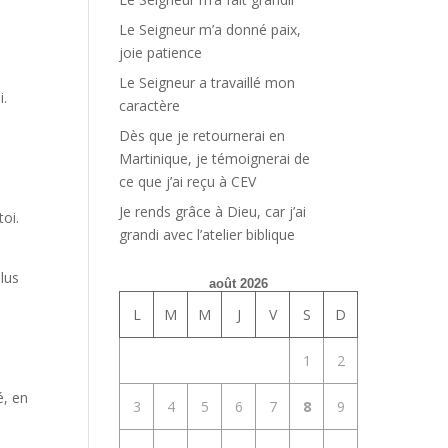
Le Seigneur m’a donné paix,
joie patience
Le Seigneur a travaillé mon
i.
caractère
Dès que je retournerai en
Martinique, je témoignerai de
ce que j’ai reçu à CEV
Je rends grâce à Dieu, car j’ai
oi.
grandi avec l’atelier biblique
plus
août 2026
L
M
M
J
V
S
D
1
2
é, en
3
4
5
6
7
8
9