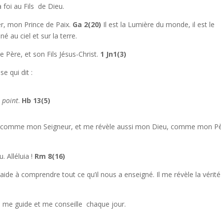
 foi au Fils de Dieu.
, mon Prince de Paix.
Ga 2(20)
Il est
la Lumière du monde, il est le
é au ciel et sur la terre.
Père, et son Fils Jésus-Christ.
1 Jn1(3)
e qui dit :
i point
.
Hb 13(5)
us comme mon Seigneur, et me révèle aussi mon Dieu, comme mon Pè
. Alléluia !
Rm 8(16)
aide à comprendre tout ce qu’il nous a enseigné. Il me révèle la vérité
i, me guide et me conseille chaque jour.