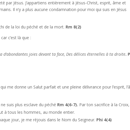
eté par Jésus. J’appartiens entièrement à Jésus-Christ, esprit, âme et
mains. Il n’y a plus aucune condamnation pour moi qui suis en Jésus
nchi de la loi du péché et de la mort.
Rm 8(2)
car c’est là que :
y a d’abondantes joies devant ta face, Des délices éternelles à ta droite
. 
qui me donne un Salut parfait et une pleine délivrance pour l’esprit, l
je ne suis plus esclave du péché
Rm 4(6-7).
Par ton sacrifice à la Croix,
alut à tous les hommes, au monde entier.
chaque jour, je me réjouis dans le Nom du Seigneur.
Phi 4(4)