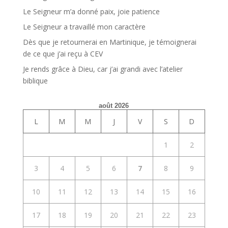
Le Seigneur m’a donné paix, joie patience
Le Seigneur a travaillé mon caractère
Dès que je retournerai en Martinique, je témoignerai
de ce que j’ai reçu à CEV
Je rends grâce à Dieu, car j’ai grandi avec l’atelier
biblique
août 2026
L
M
M
J
V
S
D
1
2
3
4
5
6
7
8
9
10
11
12
13
14
15
16
17
18
19
20
21
22
23